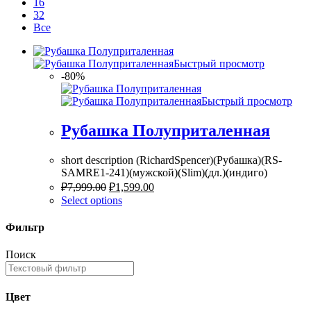
16
32
Все
Быстрый просмотр
-80%
Быстрый просмотр
Рубашка Полуприталенная
short description (RichardSpencer)(Рубашка)(RS-
SAMRE1-241)(мужской)(Slim)(дл.)(индиго)
₽
7,999.00
₽
1,599.00
Select options
Фильтр
Поиск
Цвет