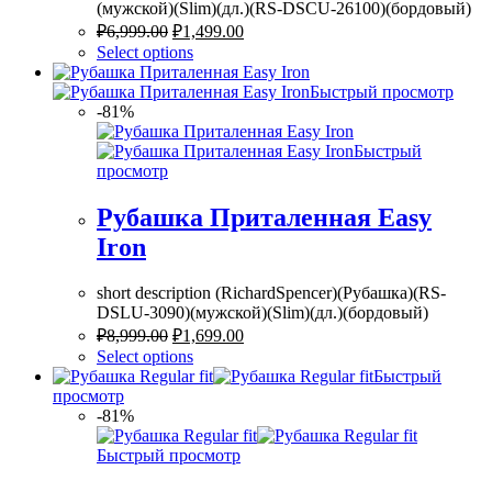
(мужской)(Slim)(дл.)(RS-DSCU-26100)(бордовый)
₽
6,999.00
₽
1,499.00
Select options
Быстрый просмотр
-81%
Быстрый
просмотр
Рубашка Приталенная Easy
Iron
short description (RichardSpencer)(Рубашка)(RS-
DSLU-3090)(мужской)(Slim)(дл.)(бордовый)
₽
8,999.00
₽
1,699.00
Select options
Быстрый
просмотр
-81%
Быстрый просмотр