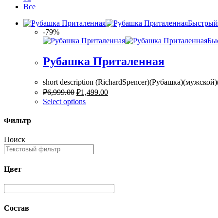
Все
Быстрый
-79%
Бы
Рубашка Приталенная
short description (RichardSpencer)(Рубашка)(мужской
₽
6,999.00
₽
1,499.00
Select options
Фильтр
Поиск
Цвет
Состав